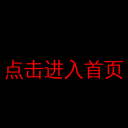
hội nên bắt đầu học thử.
“Do dạy theo phương pháp vẽ đồ thị trong
mạng nhện nên mình học được hệ thống.
Lý thuyết, bài tập đơn giản giải từng bước.
Bây giờ, tôi thấy mình thích môn hóa học
hơn “, Như Quỳnh bộc bạch. Không chỉ lập
bản đồ mạng nhện hóa học, M. Ngọc Anh
点击进入首页
点击进入首页
còn thường xuyên giảng bài miễn phí trên
website. Mỗi buổi phát sóng thời gian thực
thường thu hút 1.000 lượt 1.500 lượt xem
Bạn Ngọc Anh cho biết: “Đây là việc tự
nguyện và ý chí của bản thân. Sự chào đón
và tiến bộ của họ là phần thưởng quan
trọng nhất mà tôi nhận được. “
Giờ thi Thầy Ngọc Anh thu âm các bài giảng
về hệ thống giáo dục Hocmai.vn, và dành