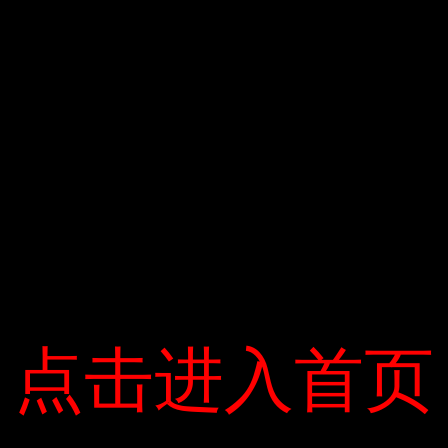
 tích hợp IoT Việc sử dụng 5G để mở rộng khả năng lưu
các giáo viên trong lớp. Thông qua nghiên cứu của các
odafone, ứng dụng L cũng có thể giúp thay đổi vai trò
h nặng hành chính và Làm cho mọi người chú ý hơn đến
p, thông tin sẽ được ghi lại tự động và sẽ được chú ý
 cung cấp cho giáo viên thông tin theo thời gian thực
hải vấn đề. Phản hồi. … Đây chỉ là một vài ví dụ về
 Internet vạn vật có thể cải thiện chất lượng học tập
độ cao hơn sẽ dẫn đến thực tế ảo / AR
bị hơn, mạng 5G sẽ nhanh hơn, giảm thời gian tải xuống
dung Và video lớp học … Bây giờ, ngay cả mạng nhanh
点击进入首页
点击进入首页
ữ liệu đến nhận dữ liệu. Đối với các công nghệ mới như
ại hy vọng Giáo viên tích hợp công nghệ vào chương