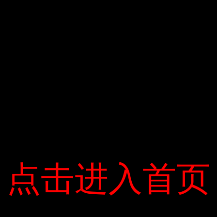
Các phiên bản xăng và dầu động cơ tiêu
chuẩn của dòng 5 và X1 thế hệ mới, cũng
như dòng 7, sẽ sử dụng công nghệ hybrid
48V cấp thấp. Đến cuối năm 2021, BMW có
không dưới năm chiếc xe điện, bao gồm i3,
iX3, i4, iNext và Mini Cooper SE. Và nhiều
nơi khác trên thế giới. Mục tiêu của công ty
là có hơn 7 triệu xe điện (hoàn toàn bằng
điện hoặc kết hợp với hệ thống điện) trong
vòng 10 năm, trong đó khoảng 66% là hệ
点击进入首页
点击进入首页
thống điện hoàn toàn. Hiển thị thông số kỹ
thuật và thời gian bắt đầu của động cơ 5
loạt và X1. Dự kiến ​​hai chiếc xe này sẽ sử
dụng hình thức giống như i3 hiện tại, được