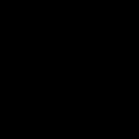
ội mũ bảo hiểm
Tìm kiếm cho: