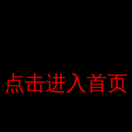
Nội thất hiện đại và màn hình trung tâm
lớn tương tự như phong cách của Tesla.
Ảnh: Nikola
Có một số màn hình giải trí trung tâm lớn
và màn hình cảm ứng tích hợp bên trong,
点击进入首页
点击进入首页
có ý nghĩa tương lai. Đằng sau vô lăng là
màn hình kỹ thuật số có thể hiển thị nhiều
thông tin vận hành. Trang trí kim loại. – Có
hai phiên bản có thể sử dụng pin nhiên
liệu thông thường và pin. Pin lithium-ion
160 kWh có thể hoạt động trong bán kính
483 km. Do hệ thống truyền động điện tích
hợp, phạm vi bay của pin nhiên liệu có thể