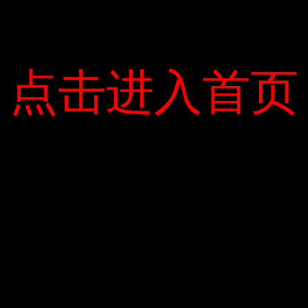
e-Vino chỉ có thể chở một người. Ảnh:
Yamaha-Giá đề xuất của e-Vino là US $
2500. Tại Nhật Bản, nếu xe điện đáp ứng
các tiêu chuẩn nhất định, chính phủ sẽ hỗ
点击进入首页
点击进入首页
trợ khoảng 250 USD. Để xác định điều kiện
đủ điều kiện, xe phải sử dụng cho mục
đích cá nhân, phải là xe điện đầu tiên của
người mua và phải sử dụng liên tục ít nhất
3 năm.
Năm 2014, Yamaha e-Vino lần đầu tiên
được giới thiệu tại Đài Loan. . Phiên bản
chạy điện dựa trên Vino Molfe, một mẫu xe
tay ga 50 phân khối phổ biến tại thị trường
Nhật Bản. Đối tượng khách hàng chủ yếu
của xe máy điện là công chức nhà nước và
các bà nội trợ, những người thường sử
dụng xe điện trong những chuyến đi ngắn