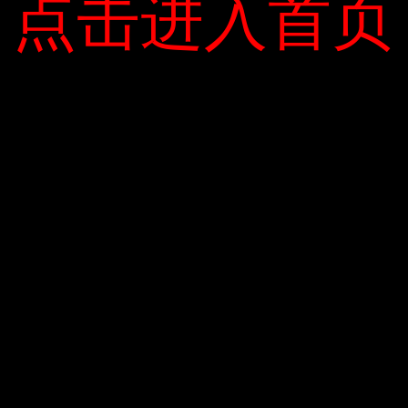
点击进入首页
点击进入首页
Kể từ tháng 12 năm 2019, một công ty xe
điện khác của Mỹ Rivian đã giới thiệu những
tính năng độc đáo tương tự trên mẫu bán
tải R1T. Không giống như ô tô truyền
thống, xe có thể quay đầu như một chiếc
xe tăng mà không cần rời khỏi vị trí của
chúng. Một bánh xe. Khi quay, hai bánh
cùng phía sẽ ở chế độ dẫn động, còn hai
bánh còn lại sẽ ở chế độ lùi.
US UK (theo Electrek)
Leave a