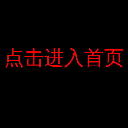
này sẽ mất nhiều thời gian để hiển thị tình
hình thực tế). Ghế xe hơi bị treo là điều
cần thiết để hoàn thiện hình dạng của
tương lai.
Nếu được sản xuất song song, thiết kế của
mẫu xe ý tưởng Electra dự kiến ​​sẽ có
点击进入首页
点击进入首页
những thay đổi lớn, nhưng công nghệ và
động cơ có thể không thay đổi. Phiên bản
Concept sử dụng hai động cơ điện, mỗi
động cơ một trục và hệ thống lái thuần
điện thế hệ mới của General Motors
(General Motors, công ty mẹ của Buick).
Pin Ultium có thể giúp Electra di chuyển
hơn 600 km mỗi lần sạc. Công suất 583 mã
lực có thể giúp xe tăng tốc từ 0 lên 100
km / h trong 4,3 giây.