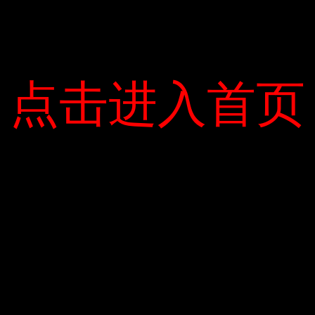
khi xe khởi động và đạt tốc độ nhất định,
các bánh phụ sẽ tự động gập lại. Khi người
lái đạp phanh, hai bánh phụ sẽ hạ thấp
giúp xe khởi động.
点击进入首页
点击进入首页
Vào tháng 7 năm ngoái, MonoRacer 130E đã
được thử nghiệm trong cuộc thi Masaryk ở
Cộng hòa Séc. Video: Peravez CZ
Tại thời điểm bán ra, MonoRacer 130E sẽ
có giá xấp xỉ 94.400 USD. Các tùy chọn như