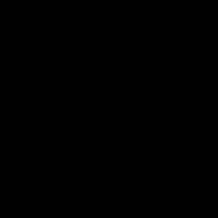
Tìm kiếm cho:
Bài viết mới