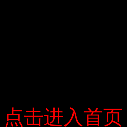
bụi bẩn được hút vào qua ống gió cong sau đó được
y tâm quay, bụi sẽ được tách ra khỏi không khí và rơi
ông khí sẽ được lọc sạch qua bộ lọc trước của thiết
hất và độ bền ổn định nhất của máy hút bụi .
được thiết kế đặc biệt của dòng PowerPro Ultimate Le
hoặc vi khuẩn chỉ chiếm 0,3 micron, đảm bảo một môi
Máy hút bụi sàn không dây
hiết kế nhỏ gọn và có thể hút bụi và làm sạch sàn nhà
 trợ có thể dễ dàng hút bụi khắp mọi ngóc ngách trong
ự phiền phức khi hút bụi từ nguồn điện chính hoặc ở
点击进入首页
点击进入首页
phẩm có thể dễ dàng làm việc trên các tầng khác
Ngoài vòi hút cải tiến, máy còn tích hợp bàn chải điện,