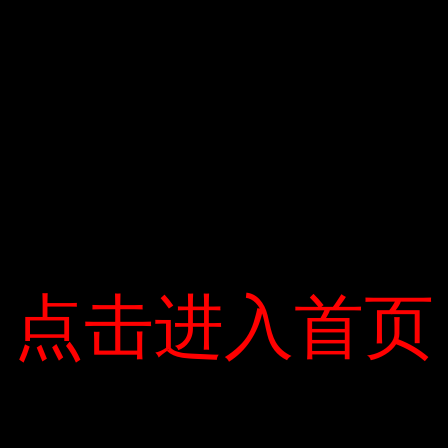
n Trung ương, 98% trong số họ đã chứng minh rằng
 chứa các thành phần dưỡng chất, giúp chăm sóc và
xuất hiểu rằng da bé cần được dưỡng ẩm, kháng
à nên duy trì hàng ngày để có làn da khỏe mạnh.
 người lớn: mỏng manh, sức đề kháng và khả năng tự
khô da nhanh chóng … Trẻ sơ sinh và trẻ nhỏ cần vừa
. Một sản phẩm có tác dụng chống mẩn ngứa, chống
 đại diện cho thương hiệu.
点击进入首页
点击进入首页