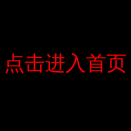
 đầu và mạnh dạn đặt câu hỏi, bạn sẽ tiến bộ.
​thức, là cách để hình thành năng lực. “Tự học là yêu
êu cầu chung của các nữ gia sư Đại học trực tuyến
xTour travel.
点击进入首页
点击进入首页
iá trị của việc giải thích cho sinh viên những điều cô
 là tác giả của những kỹ năng lãnh đạo nổi tiếng thế
 một câu hỏi có thể đưa mọi người vượt qua thành công
ợc bằng cách đặt câu hỏi cho sách, nhà nghiên cứu và
 cuộc sống và quan hệ xã hội, những vấn đề có giá trị
ằng cách đặt câu hỏi, mọi người sẽ hiểu nhau hơn, có
ể tăng thêm sự gắn bó.
hiện sự trung thực và giúp mọi người phát triển lòng