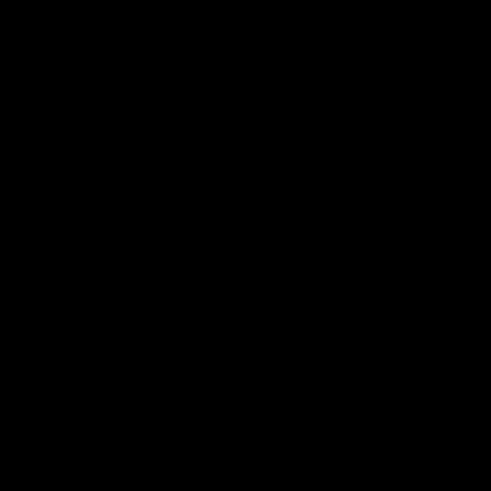
Tìm kiếm cho:
Bài viết mới