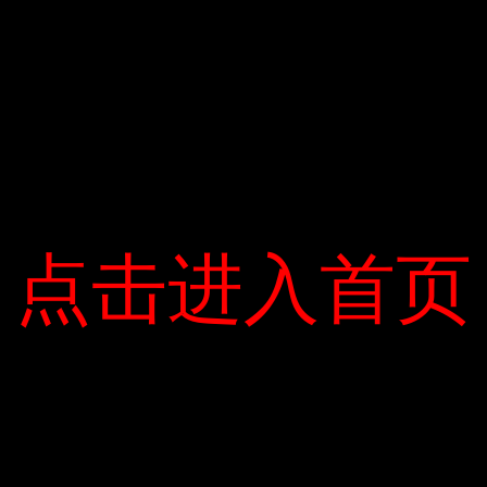
và dần dần giải được các bài tập đơn giản.
Bây giờ, tôi thấy rằng tôi thích hóa học
hơn”, Nhu Quỳnh tâm sự .
Không chỉ tạo ra Sơ đồ mạng nhện hóa
học, M. Ngọc Anh cũng giảng bài miễn phí
thường xuyên trên website. Mỗi cuộc họp
trực tiếp thường thu hút 1.000 đến 1.500
lượt xem. “Đây là ý chí và mong muốn của
riêng tôi. Ông Ngọc Anh nói:” Chấp nhận
点击进入首页
点击进入首页
học tập và tiến bộ của học sinh là điều
quan trọng nhất tôi có được. “Sau khi bài
giảng được ghi lại bởi hệ thống giáo dục
Hocmai.vn,” Ông Ngọc Anh cũng dành một
đêm tại thời điểm kết thúc kỳ thi THPT
quốc gia và phát biểu trên Facebook và
diễn đàn luyện thi. . Mỗi bài giảng kéo dài 4
đến 5 giờ, và đôi khi bạn phải thực hành với