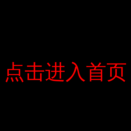
Anh trên mạng xã hội, vì vậy cô bắt đầu
thử.
“Nhờ phương pháp giảng dạy sơ đồ trong
mạng nhện, tôi đã học lý thuyết hệ thống
và dần dần giải được các bài tập đơn giản.
Bây giờ, tôi thấy rằng tôi thích hóa học
hơn”, Nhu Quỳnh tâm sự .
点击进入首页
点击进入首页
Không chỉ tạo ra Sơ đồ mạng nhện hóa
học, M. Ngọc Anh cũng giảng bài miễn phí
thường xuyên trên website. Mỗi cuộc họp
trực tiếp thường thu hút 1.000 đến 1.500
lượt xem. “Đây là ý chí và mong muốn của
riêng tôi. Ông Ngọc Anh nói:” Chấp nhận
học tập và tiến bộ của học sinh là điều
quan trọng nhất tôi có được. “Sau khi ghi
lại bài phát biểu trên hệ thống giáo dục”