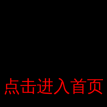
theo thời gian. Mentor Trung cho biết, đối
với sinh viên khoa học máy tính hiện tại và
năm đầu tiên, công nghệ họ đang học có
thể trở nên lỗi thời khi họ tốt nghiệp.
Do đó, cấu trúc cốt lõi cơ bản, logic là kiến
​​thức học sinh cần học là rất tốt.
点击进入首页
点击进入首页
“Sinh viên thường không muốn học những
môn này vì chúng khô, nặng và cảm thấy
không cần thiết. Thực tế, chúng rất quan