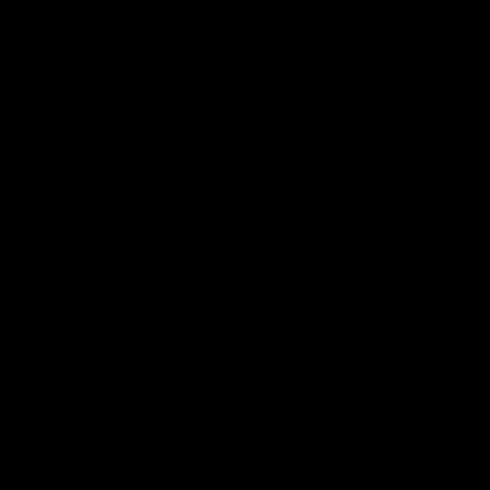
t 5 cấp chủ đề tiế