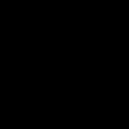
ng Việt
Tìm kiếm cho: