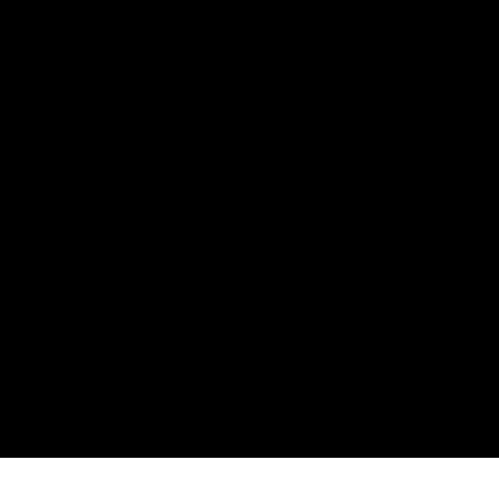
Lưu tên của tôi, email, và trang web 
tôi.