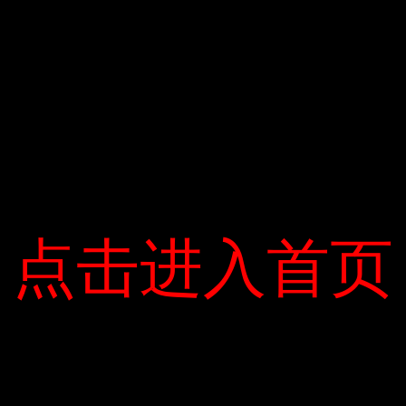
g lớn nhất của công nghệ là chia sẻ các khóa học về
t cách mới và hấp dẫn hơn.
ể đến sự phát triển xã hội và tình cảm của trẻ.
 giáo viên khoa học xã hội lớp 7 ở Phoenix, Arizona.
dục (ISTE), Ochoa đã chia sẻ kinh nghiệm sử dụng công
 xã hội. Thực hiện trách nhiệm xã hội của Cisco. Kế
và các hoạt động khác, yêu cầu học sinh tìm giải
nhau.
点击进入首页
点击进入首页
 GPS A đã nêu ra một vấn đề lớn về lượng khí thải
i động vật hoang dã. Các sinh viên cuối cùng đã quyết
h con rùa. Robot được làm bằng bìa cứng, mô hình bột
ọc. Ochoa chia sẻ suy nghĩ của các sinh viên, ông nói:
iến này sẽ lao ra và vứt nó đi. Nó sẽ do chính phủ
ông nghệ cho ý tưởng và sử dụng nó Tích hợp vào một
 đăng ký bằng sáng chế hoặc tham gia các cuộc thi