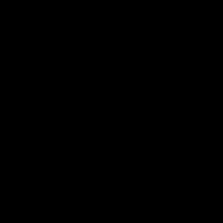
con thi vào lớp
Tìm kiếm cho: