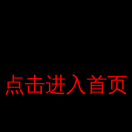
 đây mới là lúc phụ huynh thực sự cần là người đồng
nh phục kỳ thi tuyển sinh lớp 10.
đây, bài kiểm tra này là một thử thách đối với trẻ em và
i. Áp lực của trẻ rất lớn và áp lực của cha mẹ cũng
y lo lắng, căng thẳng. Tôi chọn dành thời gian để
 học tập, rèn luyện sức khỏe và các quy trình,
, chuyên gia của hệ thống giáo dục Hocmai.vn cũng đưa
:” Cha mẹ sẽ không tạo thêm áp lực cho con mà hãy
点击进入首页
点击进入首页
ào 10. “— Trước hết, phụ huynh phải hiểu và nắm rõ
đăng ký, đăng ký, thủ tục, mục tiêu, ông Nguyễn Danh
ia Cao Bá cho rằng, phụ huynh nên tìm hiểu kỹ thông
 trẻ nếu cần và cung cấp thông tin kiểm tra để tránh
.
n, chia sẻ với con những vướng mắc của con. Còn môi
t, đặc biệt phụ huynh nên đưa ra lời khuyên, hướng