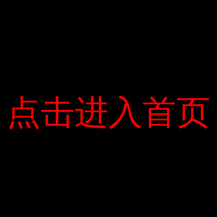
khoảng 145 km.
Khung được thiết kế lại để giữ pin yếu, và
động cơ điện gần với vành 23 inch. Phiên
bản 2029 cho thấy các vật liệu kim loại để
kỷ niệm 91 năm trước. Các chi tiết bằng
titan được in 3D, chẳng hạn như chỗ để
chân, vô lăng, thân hoặc viền viền cũng
点击进入首页
点击进入首页
được sản xuất bằng công nghệ in 3D.
Mô hình hùng vĩ1929. Ảnh: Bike Exif
Mỹ Anh (theo Stuff)
Leave a