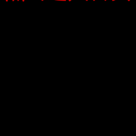
My England (theo Electrek)
Leave a
comment