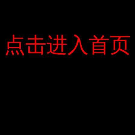
xuất 20.000 xe mỗi năm. Tại Đông Á,
ElectraMeccanica đã thành lập một liên
doanh với Zongshen Industrial Co., một
công ty toàn diện lớn trên toàn quốc, sản
点击进入首页
点击进入首页
xuất khoảng 3 triệu xe máy mỗi năm. Đồng
thời, nhà sản xuất ô tô Canada có kế hoạch
xây dựng một nhà máy lắp ráp ở Bắc Mỹ
trong hai năm tới.
ElectraMeccanica sẽ mở rộng sau khi niêm
yết tại Los Angeles, Los Angeles, Mỹ vào
cuối năm nay. Ở San Francisco, Seattle và
Portland, hai thành phố có ưu đãi đặc biệt
cho xe điện để bán. California cung cấp
giảm giá $ 750 cho các mẫu Solo, trong khi
Oregon là $ 2500. Đại diện công ty cho biết
Solo có thể được bán ở các khu vực khác
của Hoa Kỳ sau 18-24 tháng trước khi gia