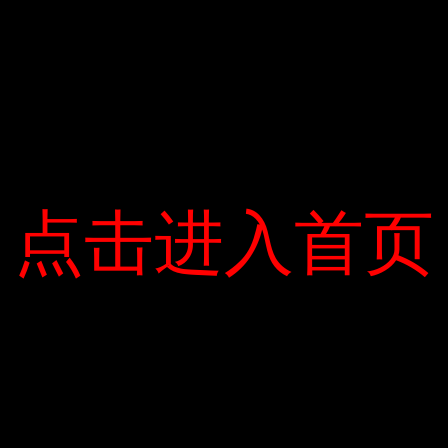
à hình ảnh thu nhỏ của văn hóa trà Nhật Bản, quy
ng chỉ có hạt trà hảo hạng, màu sắc tươi tắn mà còn
ại diện nhãn hàng cho biết, gạo lứt chứa nhiều chất
úc đẩy giảm cân và ngăn ngừa loãng xương. Sự kết hợp
chỉ giúp tăng cường sức khỏe của hai nguyên liệu mà
 dễ chịu.
点击进入首页
点击进入首页