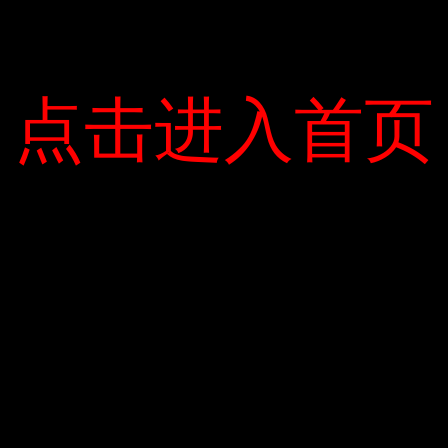
thiết kế nhỏ gọn, kiểu dáng hiện đại, Jumbo VAPE One
g đến giấc ngủ ngon cho cả gia đình, tạo cảm giác
点击进入首页
点击进入首页
hoặc đi du lịch. -Bà Bình Thạnh chia sẻ: “Nhà tôi có
g, tránh muỗi và muỗi vằn gây bệnh sốt xuất huyết,
O VAPE One Push Mình đã dùng thử bình xịt đuổi
ượng nhỏ thôi là không lo bị muỗi đốt.
MBO VAPE One Push 30 xịt Chị Ngọc Thảo cho biết
rẻ bị muỗi đốt khi đến muộn.
Nam thực hiện năm 2014, 93% khách hàng Sau khi dùng
ời “Tôi chắc chắn sẽ mua nó.” JUMBO VAPE One Push có
i muỗi và muỗi, và nó có thể lây bệnh sốt xuất huyết
Nam)