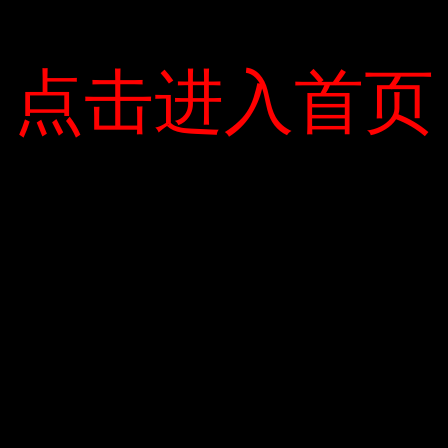
đang hoạt động. Máy bơm nước Hitachi
(bơm tròn) tạo ra một dòng nước lớn.
点击进入首页
点击进入首页
Ngay cả để thuận tiện, nhiều vòi xả có thể
hoạt động cùng nhau để tạo ra Áp lực
nước mạnh và ổn định, phù hợp cho mọi
ứng dụng, đặc biệt là các khách sạn nhỏ. –
Không chỉ vậy, máy bơm điện tử của Hitachi
còn có niềm tin của các nhà đầu tư, vì
ngoài động cơ chắc chắn, các bộ phận bên
trong của nó cũng được thiết kế với quạt
chất lượng cao, rơle nhiệt và van bằng
thép không gỉ để đảm bảo hiệu quả và an
toàn tuyệt đối của máy bơ. .
Là một thương hiệu có lịch sử phát triển và
phát triển hơn 100 năm, Máy bơm nước
Hitachi đã và luôn là thương hiệu đáng tin
cậy hàng đầu của Nhật Bản. Mỗi sản phẩm