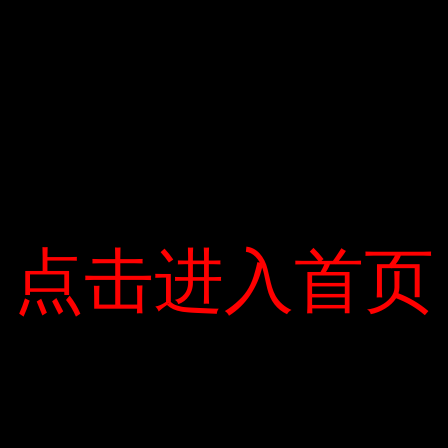
đơn, trọng lượng xe 107 kg. Ảnh: Kymco
Vành hợp kim nhôm 14 inch với lốp trước
110/80 và lốp sau 140/70. Phanh đĩa trước
sau. Màn hình hiển thị thông tin kỹ thuật
số Kymco F9 vừa được ra mắt tại Đài Loan
và dự kiến ​​bán ra vào năm sau, khách hàng
mục tiêu là những người lái xe có ý thức về
môi trường. Công ty chưa công bố giá.
点击进入首页
点击进入首页
Hoa Kỳ (theo Electrek)